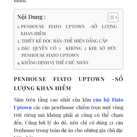
mình.
Nội Dung :
PENHOUSE FIATO UPTOWN -SỐ LƯỢNG
KHAN HIẾM
THIẾT KẾ ĐỘC BẢN-THỂ HIỆN ĐẲNG CẤP
ĐẶC QUYỀN CÓ 1 KHÔNG 2 KHI SỞ HỮU
PENHOUSE FIATO UPTOWN
KHẲNG ĐỊNH VỊ THẾ CHỦ NHÂN
PENHOUSE FIATO UPTOWN -SỐ
LƯỢNG KHAN HIẾM
Nằm trên tầng cao nhất của khu
căn hộ Fiato
Uptown
các căn penthouse chiếm trọn một vùng
trời riêng mà không phải ai cũng có thể chạm
đến. Cũng bởi lý do đó, nên chỉ có đúng 21 căn
Penhouse trong toàn dự án cho những gia chủ đặc