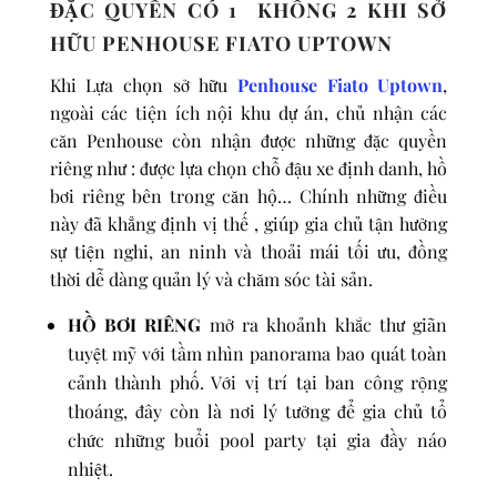
ĐẶC QUYỀN CÓ 1 KHÔNG 2 KHI SỞ
HỮU PENHOUSE FIATO UPTOWN
Khi Lựa chọn sở hữu
Penhouse Fiato Uptown
,
ngoài các tiện ích nội khu dự án, chủ nhận các
căn Penhouse còn nhận được những đặc quyền
riêng như : được lựa chọn chỗ đậu xe định danh, hồ
bơi riêng bên trong căn hộ… Chính những điều
này đã khẳng định vị thế , giúp gia chủ tận hưởng
sự tiện nghi, an ninh và thoải mái tối ưu, đồng
thời dễ dàng quản lý và chăm sóc tài sản.
HỒ BƠI RIÊNG
mở ra khoảnh khắc thư giãn
tuyệt mỹ với tầm nhìn panorama bao quát toàn
cảnh thành phố. Với vị trí tại ban công rộng
thoáng, đây còn là nơi lý tưởng để gia chủ tổ
chức những buổi pool party tại gia đầy náo
nhiệt.