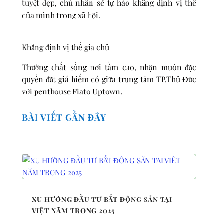
tuyệt đẹp, chủ nhân sẽ tự hào khẳng định vị thế
của mình trong xã hội.
Khẳng định vị thế gia chủ
Thưởng chất sống nơi tầm cao, nhận muôn đặc
quyền đắt giá hiếm có giữa trung tâm TP.Thủ Đức
với penthouse Fiato Uptown.
BÀI VIẾT GẦN ĐÂY
XU HƯỚNG ĐẦU TƯ BẤT ĐỘNG SẢN TẠI
VIỆT NĂM TRONG 2025