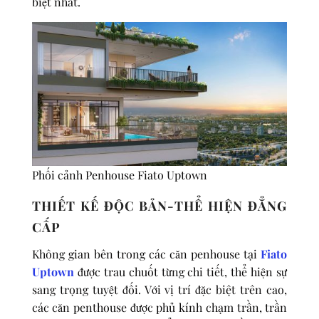
biệt nhất.
Phối cảnh Penhouse Fiato Uptown
THIẾT KẾ ĐỘC BẢN-THỂ HIỆN ĐẲNG
CẤP
Không gian bên trong các căn penhouse tại
Fiato
Uptown
được trau chuốt từng chi tiết, thể hiện sự
sang trọng tuyệt đối. Với vị trí đặc biệt trên cao,
các căn penthouse được phủ kính chạm trần, trần