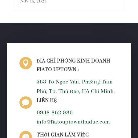
Nov 15, 2024
ĐỊA CHỈ PHÒNG KINH DOANH

FIATO UPTOWN :
563 Tô Ngọc Vân, Phường Tam
Phú, Tp. Thủ Đức, Hồ Chí Minh.
LIÊN HỆ

0938 862 986
info@fiatouptownthuduc.com
THỜI GIAN LÀM VIỆC
